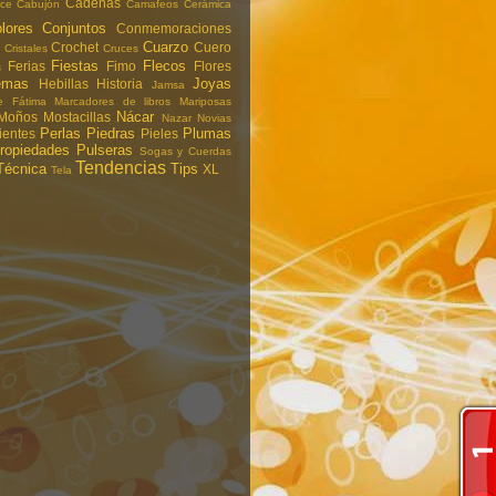
Cadenas
ce
Cabujón
Camafeos
Cerámica
lores
Conjuntos
Conmemoraciones
Cuarzo
Crochet
Cuero
Cristales
Cruces
Fiestas
Flecos
Ferias
Fimo
Flores
s
emas
Joyas
Hebillas
Historia
Jamsa
 Fátima
Marcadores de libros
Mariposas
Nácar
Moños
Mostacillas
Nazar
Novias
Perlas
Piedras
Plumas
ientes
Pieles
ropiedades
Pulseras
Sogas y Cuerdas
Tendencias
Técnica
Tips
XL
Tela