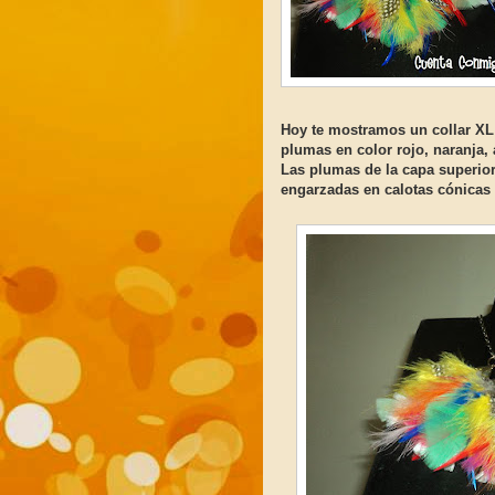
Hoy te mostramos un collar XL 
plumas en color rojo, naranja, a
Las plumas de la capa superio
engarzadas en calotas cónicas