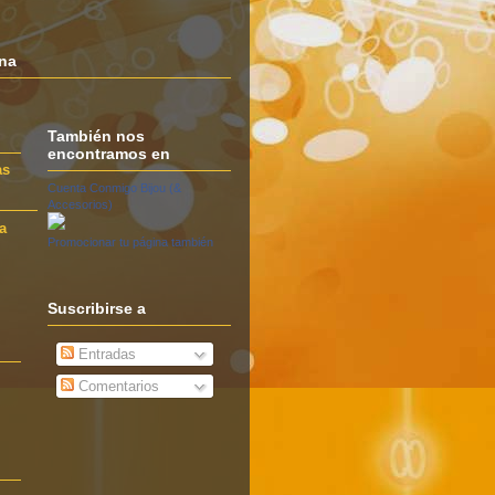
ana
También nos
encontramos en
as
Cuenta Conmigo Bijou (&
Accesorios)
a
Promocionar tu página también
Suscribirse a
Entradas
Comentarios