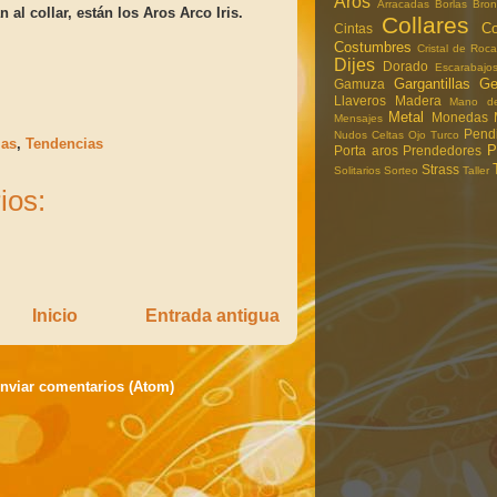
Aros
Arracadas
Borlas
Bron
 al collar, están los Aros Arco Iris.
Collares
Co
Cintas
Costumbres
Cristal de Roca
Dijes
Dorado
Escarabajo
Gargantillas
G
Gamuza
Llaveros
Madera
Mano de
Metal
Monedas
Mensajes
Pend
Nudos Celtas
Ojo Turco
as
,
Tendencias
P
Porta aros
Prendedores
Strass
Solitarios
Sorteo
Taller
ios:
Inicio
Entrada antigua
nviar comentarios (Atom)