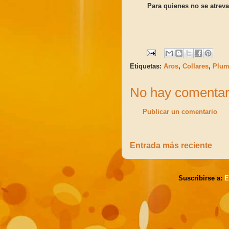
Para quienes no se atrevan
Etiquetas:
Aros
,
Collares
,
Plum
No hay comentar
Publicar un comentario
Entrada más reciente
Suscribirse a:
E