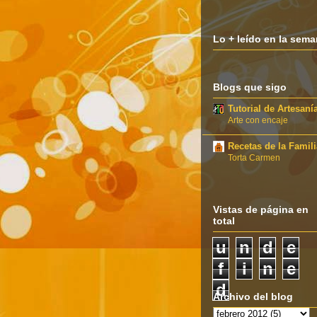
Lo + leído en la sem
Blogs que sigo
Tutorial de Artesaní
Arte con encaje
Recetas de la Famili
Torta Carmen
Vistas de página en
total
u
n
d
e
f
i
n
e
d
Archivo del blog