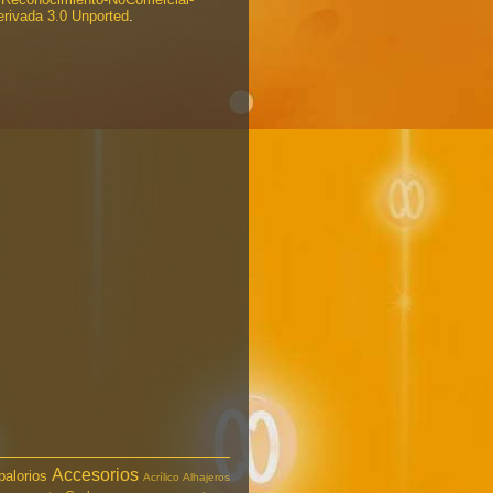
rivada 3.0 Unported
.
Accesorios
balorios
Acrílico
Alhajeros