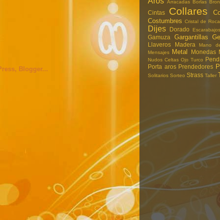
Aros
Arracadas
Borlas
Bron
Collares
Co
Cintas
Costumbres
Cristal de Roca
Dijes
Dorado
Escarabajo
Gargantillas
G
Gamuza
Llaveros
Madera
Mano de
Metal
Monedas
Mensajes
Pend
Nudos Celtas
Ojo Turco
P
Porta aros
Prendedores
Strass
Solitarios
Sorteo
Taller