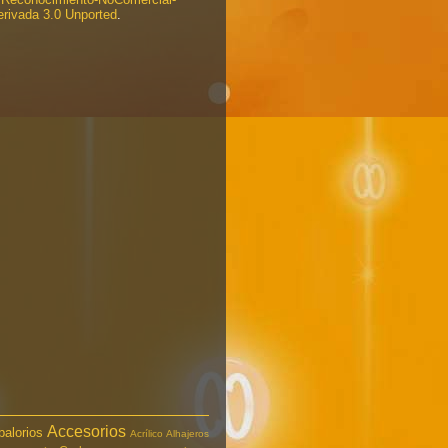
rivada 3.0 Unported
.
Accesorios
balorios
Acrílico
Alhajeros