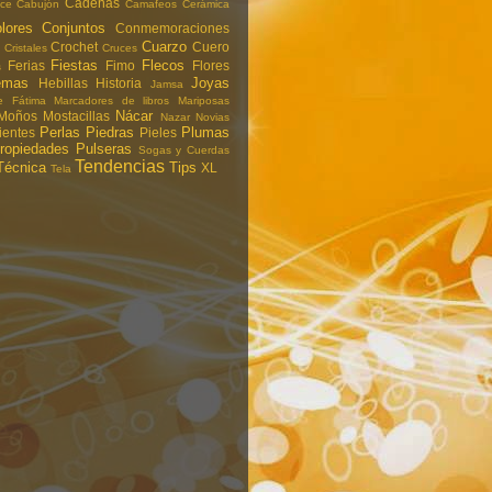
Cadenas
ce
Cabujón
Camafeos
Cerámica
lores
Conjuntos
Conmemoraciones
Cuarzo
Crochet
Cuero
Cristales
Cruces
Fiestas
Flecos
Ferias
Fimo
Flores
s
emas
Joyas
Hebillas
Historia
Jamsa
 Fátima
Marcadores de libros
Mariposas
Nácar
Moños
Mostacillas
Nazar
Novias
Perlas
Piedras
Plumas
ientes
Pieles
ropiedades
Pulseras
Sogas y Cuerdas
Tendencias
Técnica
Tips
XL
Tela