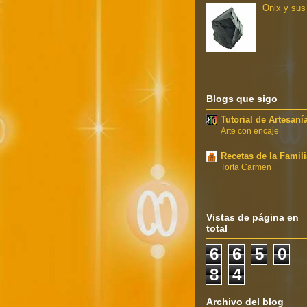
Onix y sus
Blogs que sigo
Tutorial de Artesaní
Arte con encaje
Recetas de la Famili
Torta Carmen
Vistas de página en
total
6
6
5
0
8
4
Archivo del blog