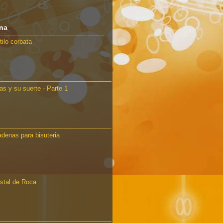
ana
tilo corbata
s y su suerte - Parte 1
adenas para bisuteria
istal de Roca