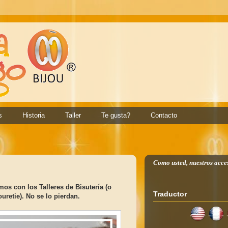
s
Historia
Taller
Te gusta?
Contacto
Como usted, nuestros acce
s con los Talleres de Bisutería (o
Traductor
uretie). No se lo pierdan.