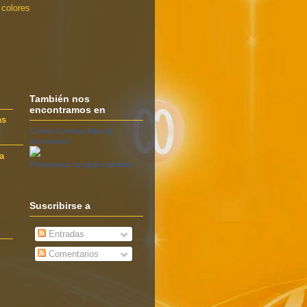
 colores
También nos
encontramos en
as
Cuenta Conmigo Bijou (&
Accesorios)
a
Promocionar tu página también
Suscribirse a
Entradas
Comentarios