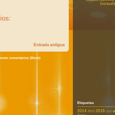
SinObraDe
ios:
Entrada antigua
nviar comentarios (Atom)
Etiquetas
2014
2016
a
2015
2020