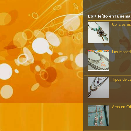
Lo + leído en la sem
Collares es
Las moneda
Tipos de c
Aros en Cr