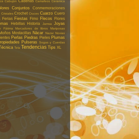
Cadenas
ce
Cabujón
Camafeos
Cerámica
lores
Conjuntos
Conmemoraciones
Cuarzo
Crochet
Cuero
Cristales
Cruces
Fiestas
Flecos
Ferias
Fimo
Flores
s
emas
Joyas
Hebillas
Historia
Jamsa
 Fátima
Marcadores de libros
Mariposas
Nácar
Moños
Mostacillas
Nazar
Novias
Perlas
Piedras
Plumas
ientes
Pieles
ropiedades
Pulseras
Sogas y Cuerdas
Tendencias
Técnica
Tips
XL
Tela