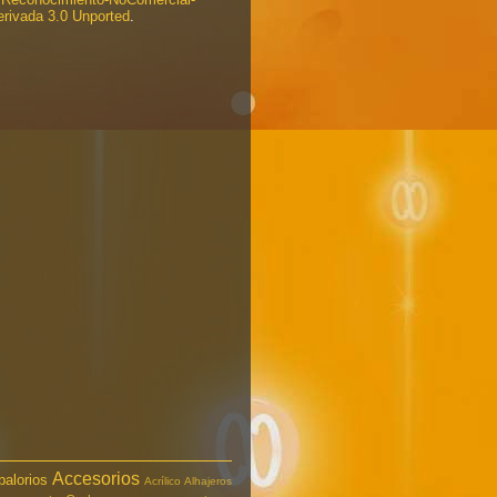
rivada 3.0 Unported
.
Accesorios
balorios
Acrílico
Alhajeros