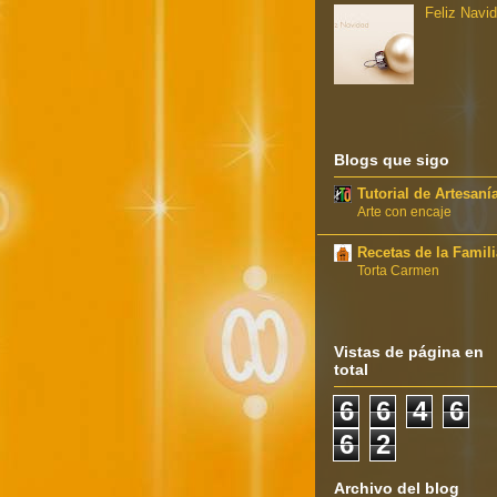
Feliz Navi
Blogs que sigo
Tutorial de Artesaní
Arte con encaje
Recetas de la Famili
Torta Carmen
Vistas de página en
total
6
6
4
6
6
2
Archivo del blog