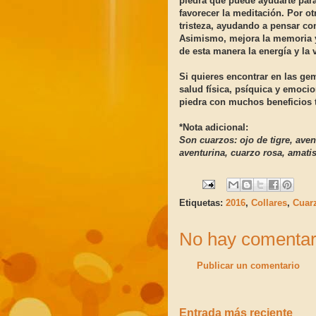
piedra que puede ayudarte para 
favorecer la meditación. Por o
tristeza, ayudando a pensar co
Asimismo, mejora la memoria y
de esta manera la energía y la v
Si quieres encontrar en las gem
salud física, psíquica y emocio
piedra con muchos beneficios 
*Nota adicional:
Son cuarzos: ojo de tigre, avent
aventurina, cuarzo rosa, amatis
Etiquetas:
2016
,
Collares
,
Cuar
No hay comentar
Publicar un comentario
Entrada más reciente